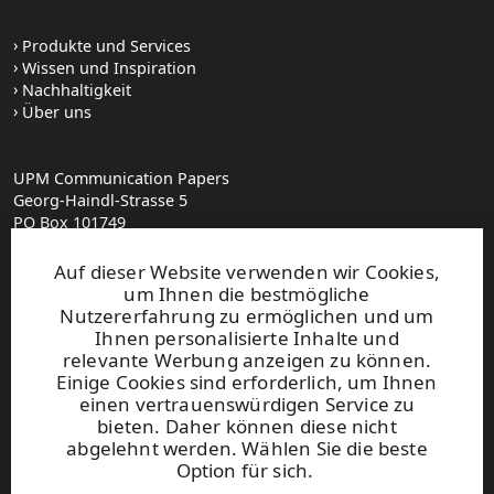
Produkte und Services
Wissen und Inspiration
Nachhaltigkeit
Über uns
UPM Communication Papers
Georg-Haindl-Strasse 5
PO Box 101749
D-86007 Augsburg
Tel.+49 821 31090
Auf dieser Website verwenden wir Cookies,
um Ihnen die bestmögliche
Nutzererfahrung zu ermöglichen und um
paperinfo(at)upm.com
Ihnen personalisierte Inhalte und
vorname.nachname(at)upm.com
relevante Werbung anzeigen zu können.
Einige Cookies sind erforderlich, um Ihnen
Abonnieren Sie unseren Newsletter
einen vertrauenswürdigen Service zu
Feedback
bieten. Daher können diese nicht
abgelehnt werden. Wählen Sie die beste
UPM Verhaltenskodex
Option für sich.