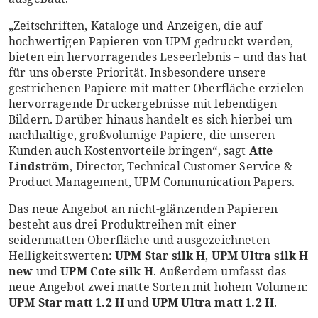
„Zeitschriften, Kataloge und Anzeigen, die auf
hochwertigen Papieren von UPM gedruckt werden,
bieten ein hervorragendes Leseerlebnis – und das hat
für uns oberste Priorität. Insbesondere unsere
gestrichenen Papiere mit matter Oberfläche erzielen
hervorragende Druckergebnisse mit lebendigen
Bildern. Darüber hinaus handelt es sich hierbei um
nachhaltige, großvolumige Papiere, die unseren
Kunden auch Kostenvorteile bringen“, sagt
Atte
Lindström
, Director, Technical Customer Service &
Product Management, UPM Communication Papers.
Das neue Angebot an nicht-glänzenden Papieren
besteht aus drei Produktreihen mit einer
seidenmatten Oberfläche und ausgezeichneten
Helligkeitswerten:
UPM Star
silk
H
,
UPM Ultra
silk
H
ne
w
und
UPM
Cote
silk
H
. Außerdem umfasst das
neue Angebot zwei matte Sorten mit hohem Volumen:
UPM Star matt 1.2 H
und
UPM Ultra matt 1.2 H
.