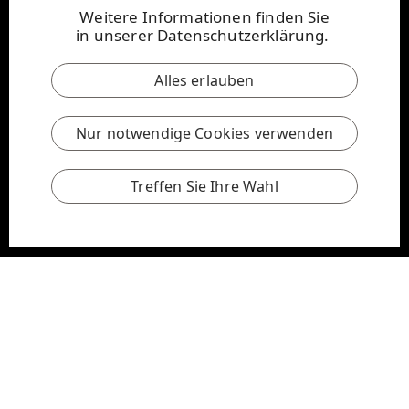
Weitere Informationen finden Sie
in
unserer Datenschutzerklärung
.
Alles erlauben
Nur notwendige Cookies verwenden
Treffen Sie Ihre Wahl
Wir för dern Papier als einzigartiges und nachhaltiges
Medium des Vertrauens, der Wirkung, des Lernens
und der Inspiration
Wir sind davon überzeugt, dass Papier eine