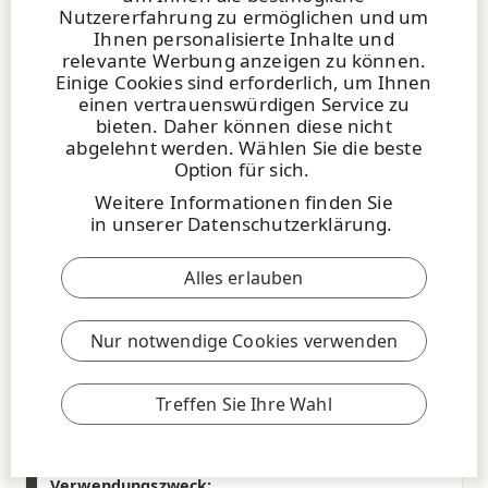
Comics
Nutzererfahrung zu ermöglichen und um
Taschen
Ihnen personalisierte Inhalte und
b- Wert D65 (D65/10°) (ISO 5631-2)
relevante Werbung anzeigen zu können.
8.4
8.4
Produkt zeigen
Einige Cookies sind erforderlich, um Ihnen
einen vertrauenswürdigen Service zu
Opazität ISO (2471) (%)
Markenfamilie zeigen
bieten. Daher können diese nicht
93
95
abgelehnt werden. Wählen Sie die beste
Option für sich.
Dicke (ISO 534) (µm)
Sollwerte
83
96
Weitere Informationen finden Sie
in
unserer Datenschutzerklärung
.
Reel widths 22.5 - 59.9 cm available on request
Flächengewicht (ISO 536) (g/m²)
Hinweis: Die Angaben zu den technischen
50.0
60.0
70.0
80.0
Alles erlauben
UPM Book creamy 2.0
Werten dienen nur zur Information und
unterliegen produktionsbedingten
Volumen (ISO 534) (cm³/g)
Schwankungen.
1.8
1.8
1.8
1.8
Nur notwendige Cookies verwenden
Sorte:
Maschinengeglättete Spezialpapiere (MFS)
Weissgrad D65 (ISO 2470-2) (%)
72
72
72
72
Treffen Sie Ihre Wahl
Druckverfahren:
Coldset-Rollenoffsetdruck
L-Wert D65 (D65/10°) (ISO 5631-2)
Heatset-Rollenoffsetdruck
91.7
91.7
91.7
91.7
Verwendungszweck: