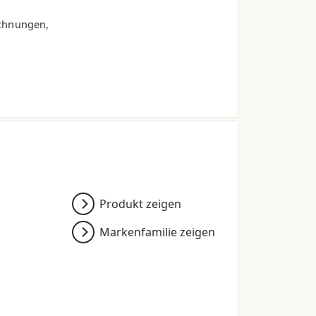
chnungen,
0
90.0 *
100.0 *
.0
164.0
164.0
.0
108.0
108.0
Produkt zeigen
5
95.5
96.5
Markenfamilie zeigen
.0
250.0
250.0
.0
117.0
130.0