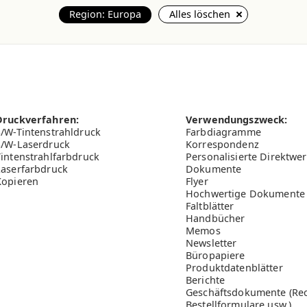
Region: Europa
Alles löschen
Druckverfahren:
Verwendungszweck:
S/W-Tintenstrahldruck
Farbdiagramme
S/W-Laserdruck
Korrespondenz
Tintenstrahlfarbdruck
Personalisierte Direktwe
Laserfarbdruck
Dokumente
Kopieren
Flyer
Hochwertige Dokumente
Faltblätter
Handbücher
Memos
Newsletter
Büropapiere
Produktdatenblätter
Berichte
Geschäftsdokumente (Re
Bestellformulare usw.)