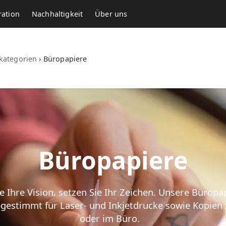
ration
Nachhaltigkeit
Über uns
kategorien
›
Büropapiere
Büropapiere
e Ihre Vision, setzen Sie Ihr Zeichen. Unsere Büropa
gestimmt für Laser- und Inkjetdrucke sowie Kopien
oder im Büro.