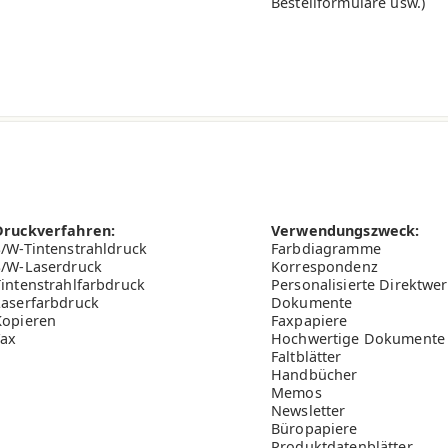
Bestellformulare usw.)
80.0
105.0
170.0
Druckverfahren:
Verwendungszweck:
S/W-Tintenstrahldruck
Farbdiagramme
110.0
S/W-Laserdruck
Korrespondenz
Tintenstrahlfarbdruck
Personalisierte Direktwe
Laserfarbdruck
Dokumente
95.0
Kopieren
Faxpapiere
Fax
Hochwertige Dokumente
in)
150.0
Faltblätter
Handbücher
en Werten dienen nur zur Information und unterliegen produkti
Memos
Newsletter
Büropapiere
Produktdatenblätter