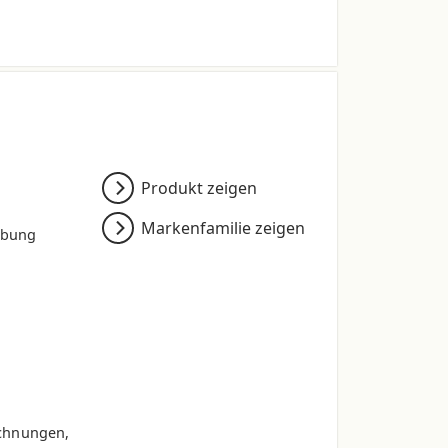
Produkt zeigen
Markenfamilie zeigen
rbung
onsbedingten Schwankungen.
chnungen,