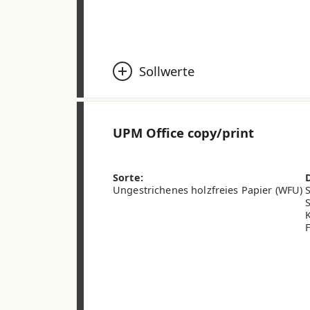
Sollwerte
Flächengewicht (ISO 536) (g/m²)
UPM Office copy/print
Dicke (ISO 534) (µm)
CIE-Weisse (ISO 11475)
Sorte:
Ungestrichenes holzfreies Papier (WFU)
Weissgrad D65 (ISO 2470-2) (%)
Opazität ISO (2471) (%)
Rauigkeit Bendtsen (ISO 8791-2) (ml/m
* 70, 75, 90 und 100 g/m² auf Anfrage erh
Hinweis: Die Angaben zu den technisch