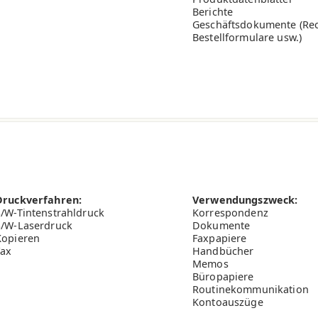
Berichte
Geschäftsdokumente (Re
Bestellformulare usw.)
70.0
75.0
80.
164.0
164.0
164
108.0
108.0
108
Druckverfahren:
Verwendungszweck:
S/W-Tintenstrahldruck
Korrespondenz
92.0
93.5
94.
S/W-Laserdruck
Dokumente
Kopieren
Faxpapiere
Fax
Handbücher
in)
280.0
280.0
250
Memos
Büropapiere
100.0
105.0
106
Routinekommunikation
Kontoauszüge
e.