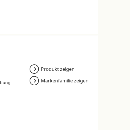
Produkt zeigen
Markenfamilie zeigen
rbung
onsbedingten Schwankungen.