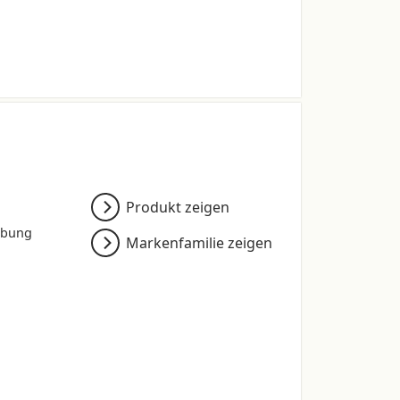
0 *
.0
.0
Produkt zeigen
.0
rbung
Markenfamilie zeigen
0
.0
onsbedingten Schwankungen.