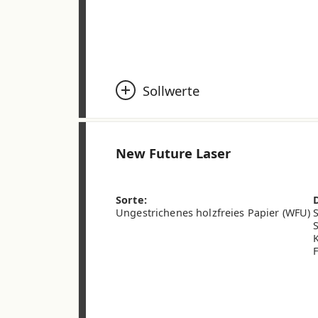
Sollwerte
Flächengewicht (ISO 536) (g/m²)
New Future Laser
CIE-Weisse (ISO 11475)
Weissgrad D65 (ISO 2470-2) (%)
Sorte:
Ungestrichenes holzfreies Papier (WFU)
Opazität ISO (2471) (%)
Rauigkeit Bendtsen (ISO 8791-2) (ml/m
Dicke (ISO 534) (µm)
* 90 et 100 g/m² disponibles sur demand