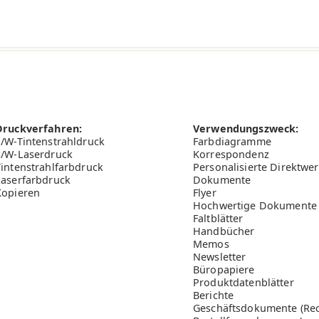
80.0
150.0
105.0
Druckverfahren:
Verwendungszweck:
S/W-Tintenstrahldruck
Farbdiagramme
93.5
S/W-Laserdruck
Korrespondenz
Tintenstrahlfarbdruck
Personalisierte Direktwe
Laserfarbdruck
Dokumente
in)
250.0
Kopieren
Flyer
Hochwertige Dokumente
104.0
Faltblätter
Handbücher
en Werten dienen nur zur Information und unterliegen produkti
Memos
Newsletter
Büropapiere
Produktdatenblätter
Berichte
Geschäftsdokumente (Re