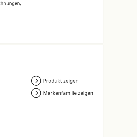
chnungen,
0
90.0 *
100.0 *
.0
117.0
130.0
.0
164.0
164.0
Produkt zeigen
.0
108.0
108.0
Markenfamilie zeigen
5
95.5
96.5
.0
250.0
250.0
onsbedingten Schwankungen.