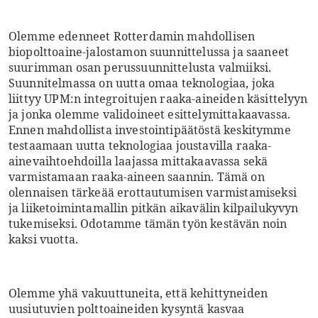
Olemme edenneet Rotterdamin mahdollisen
biopolttoaine-jalostamon suunnittelussa ja saaneet
suurimman osan perussuunnittelusta valmiiksi.
Suunnitelmassa on uutta omaa teknologiaa, joka
liittyy UPM:n integroitujen raaka-aineiden käsittelyyn
ja jonka olemme validoineet esittelymittakaavassa.
Ennen mahdollista investointipäätöstä keskitymme
testaamaan uutta teknologiaa joustavilla raaka-
ainevaihtoehdoilla laajassa mittakaavassa sekä
varmistamaan raaka-aineen saannin. Tämä on
olennaisen tärkeää erottautumisen varmistamiseksi
ja liiketoimintamallin pitkän aikavälin kilpailukyvyn
tukemiseksi. Odotamme tämän työn kestävän noin
kaksi vuotta.
Olemme yhä vakuuttuneita, että kehittyneiden
uusiutuvien polttoaineiden kysyntä kasvaa