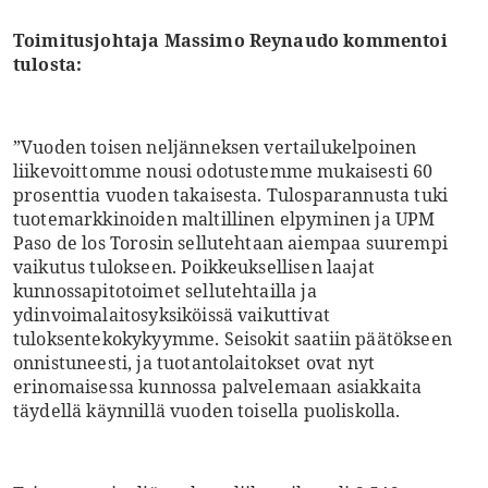
Toimitusjohtaja Massimo Reynaudo kommentoi
tulosta:
”Vuoden toisen neljänneksen vertailukelpoinen
liikevoittomme nousi odotustemme mukaisesti 60
prosenttia vuoden takaisesta. Tulosparannusta tuki
tuotemarkkinoiden maltillinen elpyminen ja UPM
Paso de los Torosin sellutehtaan aiempaa suurempi
vaikutus tulokseen. Poikkeuksellisen laajat
kunnossapitotoimet sellutehtailla ja
ydinvoimalaitosyksiköissä vaikuttivat
tuloksentekokykyymme. Seisokit saatiin päätökseen
onnistuneesti, ja tuotantolaitokset ovat nyt
erinomaisessa kunnossa palvelemaan asiakkaita
täydellä käynnillä vuoden toisella puoliskolla.