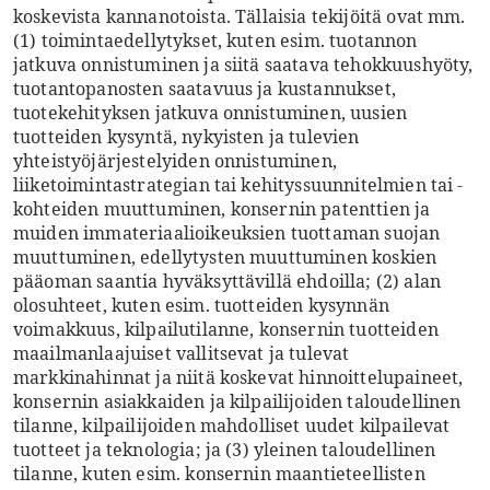
koskevista kannanotoista. Tällaisia tekijöitä ovat mm.
(1) toimintaedellytykset, kuten esim. tuotannon
jatkuva onnistuminen ja siitä saatava tehokkuushyöty,
tuotantopanosten saatavuus ja kustannukset,
tuotekehityksen jatkuva onnistuminen, uusien
tuotteiden kysyntä, nykyisten ja tulevien
yhteistyöjärjestelyiden onnistuminen,
liiketoimintastrategian tai kehityssuunnitelmien tai -
kohteiden muuttuminen, konsernin patenttien ja
muiden immateriaalioikeuksien tuottaman suojan
muuttuminen, edellytysten muuttuminen koskien
pääoman saantia hyväksyttävillä ehdoilla; (2) alan
olosuhteet, kuten esim. tuotteiden kysynnän
voimakkuus, kilpailutilanne, konsernin tuotteiden
maailmanlaajuiset vallitsevat ja tulevat
markkinahinnat ja niitä koskevat hinnoittelupaineet,
konsernin asiakkaiden ja kilpailijoiden taloudellinen
tilanne, kilpailijoiden mahdolliset uudet kilpailevat
tuotteet ja teknologia; ja (3) yleinen taloudellinen
tilanne, kuten esim. konsernin maantieteellisten