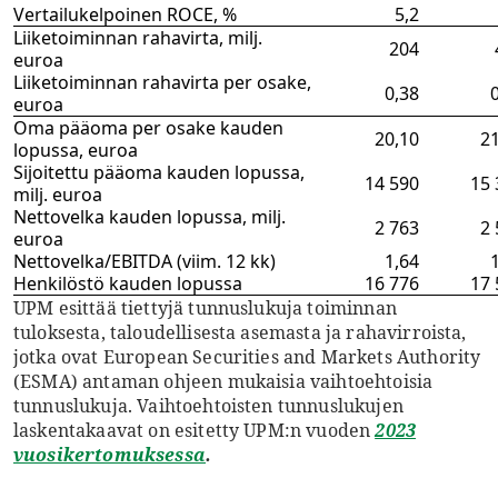
Vertailukelpoinen ROCE, %
5,2
Liiketoiminnan rahavirta, milj.
204
euroa
Liiketoiminnan rahavirta per osake,
0,38
0
euroa
Oma pääoma per osake kauden
20,10
21
lopussa, euroa
Sijoitettu pääoma kauden lopussa,
14 590
15 
milj. euroa
Nettovelka kauden lopussa, milj.
2 763
2 
euroa
Nettovelka/EBITDA (viim. 12 kk)
1,64
1
Henkilöstö kauden lopussa
16 776
17 
UPM esittää tiettyjä tunnuslukuja toiminnan
tuloksesta, taloudellisesta asemasta ja rahavirroista,
jotka ovat European Securities and Markets Authority
(ESMA) antaman ohjeen mukaisia vaihtoehtoisia
tunnuslukuja. Vaihtoehtoisten tunnuslukujen
laskentakaavat on esitetty UPM:n vuoden
2023
vuosikertomuksessa
.