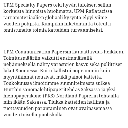
UPM Specialty Papers teki hyvän tuloksen sellun
korkeista hinnoista huolimatta. UPM Raflatacissa
tarramateriaalien globaali kysyntä elpyi viime
vuoden pohjista. Kumpikin liiketoiminta toteutti
onnistuneita toimia katteiden turvaamiseksi.
UPM Communication Papersin kannattavuus heikkeni.
Toimitusmääriin vaikutti ensimmäisellä
neljänneksellä nähty varastojen kasvu sekä poliittiset
lakot Suomessa. Kuitu kallistui nopeammin kuin
myyntihinnat nousivat, mikä painoi katteita.
Toukokuussa ilmoitimme suunnitelmasta sulkea
Hürthin sanomalehtipaperitehdas Saksassa ja yksi
hienopaperikone (PK3) Nordland Papierin tehtaalla
niin ikään Saksassa. Tiukka katteiden hallinta ja
tuottavuuden parantaminen ovat avainasemassa
vuoden toisella puoliskolla.