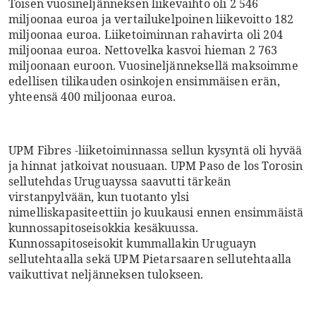
Toisen vuosineljänneksen liikevaihto oli 2 546
miljoonaa euroa ja vertailukelpoinen liikevoitto 182
miljoonaa euroa. Liiketoiminnan rahavirta oli 204
miljoonaa euroa. Nettovelka kasvoi hieman 2 763
miljoonaan euroon. Vuosineljänneksellä maksoimme
edellisen tilikauden osinkojen ensimmäisen erän,
yhteensä 400 miljoonaa euroa.
UPM Fibres -liiketoiminnassa sellun kysyntä oli hyvää
ja hinnat jatkoivat nousuaan. UPM Paso de los Torosin
sellutehdas Uruguayssa saavutti tärkeän
virstanpylvään, kun tuotanto ylsi
nimelliskapasiteettiin jo kuukausi ennen ensimmäistä
kunnossapitoseisokkia kesäkuussa.
Kunnossapitoseisokit kummallakin Uruguayn
sellutehtaalla sekä UPM Pietarsaaren sellutehtaalla
vaikuttivat neljänneksen tulokseen.