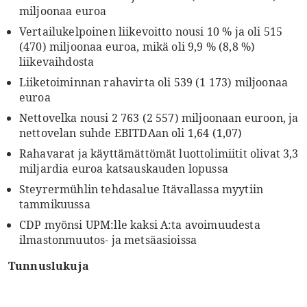
miljoonaa euroa
Vertailukelpoinen liikevoitto nousi 10 % ja oli 515
(470) miljoonaa euroa, mikä oli 9,9 % (8,8 %)
liikevaihdosta
Liiketoiminnan rahavirta oli 539 (1 173) miljoonaa
euroa
Nettovelka nousi 2 763 (2 557) miljoonaan euroon, ja
nettovelan suhde EBITDAan oli 1,64 (1,07)
Rahavarat ja käyttämättömät luottolimiitit olivat 3,3
miljardia euroa katsauskauden lopussa
Steyrermühlin tehdasalue Itävallassa myytiin
tammikuussa
CDP myönsi UPM:lle kaksi A:ta avoimuudesta
ilmastonmuutos- ja metsäasioissa
Tunnuslukuja