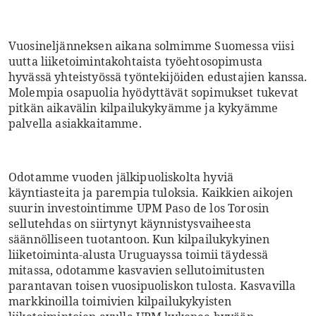
Vuosineljänneksen aikana solmimme Suomessa viisi
uutta liiketoimintakohtaista työehtosopimusta
hyvässä yhteistyössä työntekijöiden edustajien kanssa.
Molempia osapuolia hyödyttävät sopimukset tukevat
pitkän aikavälin kilpailukykyämme ja kykyämme
palvella asiakkaitamme.
Odotamme vuoden jälkipuoliskolta hyviä
käyntiasteita ja parempia tuloksia. Kaikkien aikojen
suurin investointimme UPM Paso de los Torosin
sellutehdas on siirtynyt käynnistysvaiheesta
säännölliseen tuotantoon. Kun kilpailukykyinen
liiketoiminta-alusta Uruguayssa toimii täydessä
mitassa, odotamme kasvavien sellutoimitusten
parantavan toisen vuosipuoliskon tulosta. Kasvavilla
markkinoilla toimivien kilpailukykyisten