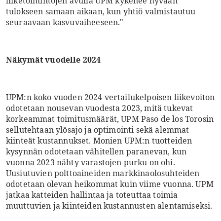
liiketoimintojen avulla UPM kykenee hyvään
tulokseen samaan aikaan, kun yhtiö valmistautuu
seuraavaan kasvuvaiheeseen."
Näkymät vuodelle 2024
UPM:n koko vuoden 2024 vertailukelpoisen liikevoiton
odotetaan nousevan vuodesta 2023, mitä tukevat
korkeammat toimitusmäärät, UPM Paso de los Torosin
sellutehtaan ylösajo ja optimointi sekä alemmat
kiinteät kustannukset. Monien UPM:n tuotteiden
kysynnän odotetaan vähitellen paranevan, kun
vuonna 2023 nähty varastojen purku on ohi.
Uusiutuvien polttoaineiden markkinaolosuhteiden
odotetaan olevan heikommat kuin viime vuonna. UPM
jatkaa katteiden hallintaa ja toteuttaa toimia
muuttuvien ja kiinteiden kustannusten alentamiseksi.