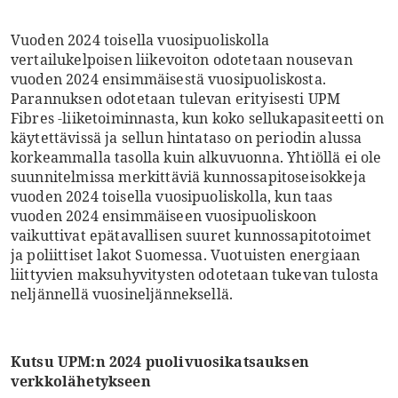
Vuoden 2024 toisella vuosipuoliskolla
vertailukelpoisen liikevoiton odotetaan nousevan
vuoden 2024 ensimmäisestä vuosipuoliskosta.
Parannuksen odotetaan tulevan erityisesti UPM
Fibres -liiketoiminnasta, kun koko sellukapasiteetti on
käytettävissä ja sellun hintataso on periodin alussa
korkeammalla tasolla kuin alkuvuonna. Yhtiöllä ei ole
suunnitelmissa merkittäviä kunnossapitoseisokkeja
vuoden 2024 toisella vuosipuoliskolla, kun taas
vuoden 2024 ensimmäiseen vuosipuoliskoon
vaikuttivat epätavallisen suuret kunnossapitotoimet
ja poliittiset lakot Suomessa. Vuotuisten energiaan
liittyvien maksuhyvitysten odotetaan tukevan tulosta
neljännellä vuosineljänneksellä.
Kutsu UPM:n 2024 puolivuosikatsauksen
verkkolähetykseen