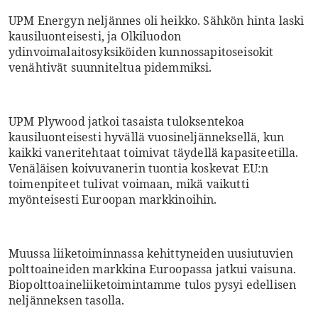
UPM Energyn neljännes oli heikko. Sähkön hinta laski
kausiluonteisesti, ja Olkiluodon
ydinvoimalaitosyksiköiden kunnossapitoseisokit
venähtivät suunniteltua pidemmiksi.
UPM Plywood jatkoi tasaista tuloksentekoa
kausiluonteisesti hyvällä vuosineljänneksellä, kun
kaikki vaneritehtaat toimivat täydellä kapasiteetilla.
Venäläisen koivuvanerin tuontia koskevat EU:n
toimenpiteet tulivat voimaan, mikä vaikutti
myönteisesti Euroopan markkinoihin.
Muussa liiketoiminnassa kehittyneiden uusiutuvien
polttoaineiden markkina Euroopassa jatkui vaisuna.
Biopolttoaineliiketoimintamme tulos pysyi edellisen
neljänneksen tasolla.