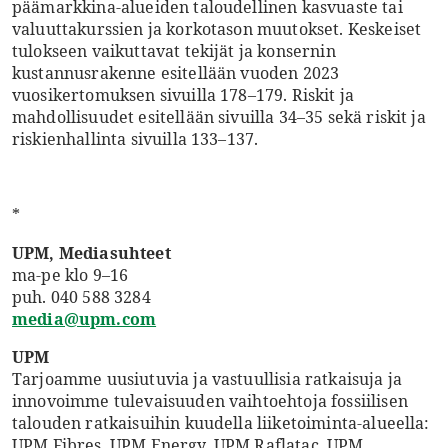
päämarkkina-alueiden taloudellinen kasvuaste tai
valuuttakurssien ja korkotason muutokset. Keskeiset
tulokseen vaikuttavat tekijät ja konsernin
kustannusrakenne esitellään vuoden 2023
vuosikertomuksen sivuilla 178–179. Riskit ja
mahdollisuudet esitellään sivuilla 34–35 sekä riskit ja
riskienhallinta sivuilla 133–137.
*
UPM, Mediasuhteet
ma-pe klo 9–16
puh. 040 588 3284
media@upm.com
UPM
Tarjoamme uusiutuvia ja vastuullisia ratkaisuja ja
innovoimme tulevaisuuden vaihtoehtoja fossiilisen
talouden ratkaisuihin kuudella liiketoiminta-alueella:
UPM Fibres, UPM Energy, UPM Raflatac, UPM