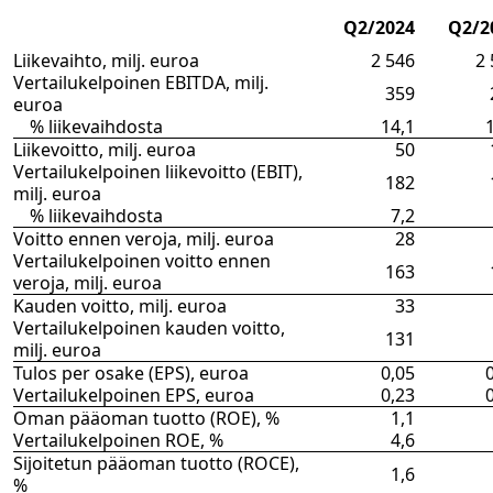
Q2/2024
Q2/2
Liikevaihto, milj. euroa
2 546
2 
Vertailukelpoinen EBITDA, milj.
359
euroa
% liikevaihdosta
14,1
1
Liikevoitto, milj. euroa
50
Vertailukelpoinen liikevoitto (EBIT),
182
milj. euroa
% liikevaihdosta
7,2
Voitto ennen veroja, milj. euroa
28
Vertailukelpoinen voitto ennen
163
veroja, milj. euroa
Kauden voitto, milj. euroa
33
Vertailukelpoinen kauden voitto,
131
milj. euroa
Tulos per osake (EPS), euroa
0,05
0
Vertailukelpoinen EPS, euroa
0,23
0
Oman pääoman tuotto (ROE), %
1,1
Vertailukelpoinen ROE, %
4,6
Sijoitetun pääoman tuotto (ROCE),
1,6
%