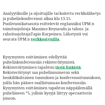
Analyytikoille ja sijoittajille tarkoitettu verkkolähetys
ja puhelinkonferenssi alkaa klo 13.15.
Puolivuosikatsausta esittelevät englanniksi UPM:n
toimitusjohtaja Massimo Reynaudo ja talous- ja
rahoitusjohtaja
Tapio Korpeinen. Lähetystä voi
seurata UPM:n
verkkosivuilla
.
Kysymysten esittäminen edellyttää
puhelinkonferenssiin rekisteröitymistä.
Rekisteröityminen tapahtuu
tästä linkistä
.
Rekisteröitynyt saa puhelinnumeron sekä
henkilökohtaisen tunnuksen ja konferenssitunnuksen,
joilla hän pääsee osallistumaan konferenssiin.
Kysymysten esittäminen tapahtuu näppäilemällä
puhelimeen *5, jolloin kysyjä liittyy operaattorin
jonoon.