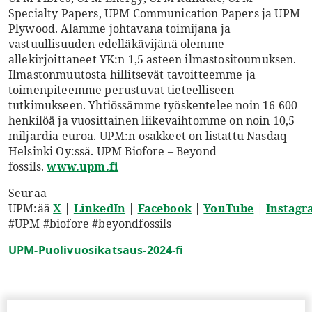
Specialty Papers, UPM Communication Papers ja UPM
Plywood. Alamme johtavana toimijana ja
vastuullisuuden edelläkävijänä olemme
allekirjoittaneet YK:n 1,5 asteen ilmastositoumuksen.
Ilmastonmuutosta hillitsevät tavoitteemme ja
toimenpiteemme perustuvat tieteelliseen
tutkimukseen. Yhtiössämme työskentelee noin 16 600
henkilöä ja vuosittainen liikevaihtomme on noin 10,5
miljardia euroa. UPM:n osakkeet on listattu Nasdaq
Helsinki Oy:ssä. UPM Biofore – Beyond
fossils.
www.upm.fi
Seuraa
UPM:ää
X
|
LinkedIn
|
Facebook
|
YouTube
|
Instag
#UPM #biofore #beyondfossils
UPM-Puolivuosikatsaus-2024-fi