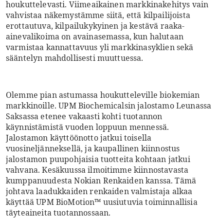
houkuttelevasti. Viimeaikainen markkinakehitys vain
vahvistaa näkemystämme siitä, että kilpailijoista
erottautuva, kilpailukykyinen ja kestävä raaka-
ainevalikoima on avainasemassa, kun halutaan
varmistaa kannattavuus yli markkinasyklien sekä
sääntelyn mahdollisesti muuttuessa.
Olemme pian astumassa houkutteleville biokemian
markkinoille. UPM Biochemicalsin jalostamo Leunassa
Saksassa etenee vakaasti kohti tuotannon
käynnistämistä vuoden loppuun mennessä.
Jalostamon käyttöönotto jatkui toisella
vuosineljänneksellä, ja kaupallinen kiinnostus
jalostamon puupohjaisia tuotteita kohtaan jatkui
vahvana. Kesäkuussa ilmoitimme kiinnostavasta
kumppanuudesta Nokian Renkaiden kanssa. Tämä
johtava laadukkaiden renkaiden valmistaja alkaa
käyttää UPM BioMotion™ uusiutuvia toiminnallisia
täyteaineita tuotannossaan.