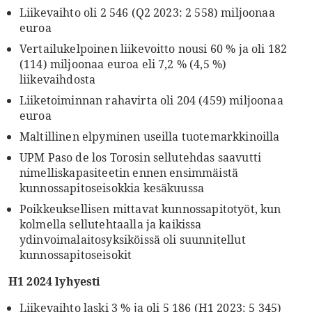
Liikevaihto oli 2 546 (Q2 2023: 2 558) miljoonaa
euroa
Vertailukelpoinen liikevoitto nousi 60 % ja oli 182
(114) miljoonaa euroa eli 7,2 % (4,5 %)
liikevaihdosta
Liiketoiminnan rahavirta oli 204 (459) miljoonaa
euroa
Maltillinen elpyminen useilla tuotemarkkinoilla
UPM Paso de los Torosin sellutehdas saavutti
nimelliskapasiteetin ennen ensimmäistä
kunnossapitoseisokkia kesäkuussa
Poikkeuksellisen mittavat kunnossapitotyöt, kun
kolmella sellutehtaalla ja kaikissa
ydinvoimalaitosyksiköissä oli suunnitellut
kunnossapitoseisokit
H1 2024 lyhyesti
Liikevaihto laski 3 % ja oli 5 186 (H1 2023: 5 345)