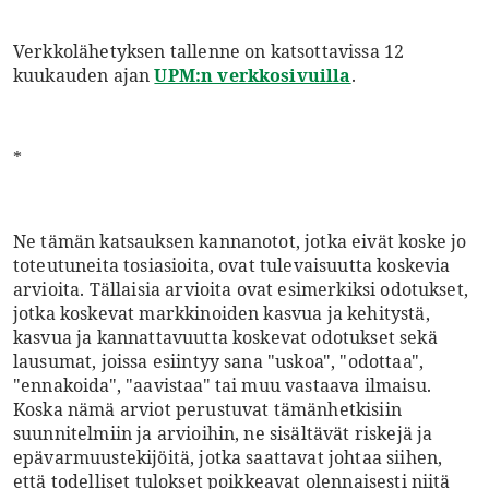
Verkkolähetyksen tallenne on katsottavissa 12
kuukauden ajan
UPM:n verkkosivuilla
.
*
Ne tämän katsauksen kannanotot, jotka eivät koske jo
toteutuneita tosiasioita, ovat tulevaisuutta koskevia
arvioita. Tällaisia arvioita ovat esimerkiksi odotukset,
jotka koskevat markkinoiden kasvua ja kehitystä,
kasvua ja kannattavuutta koskevat odotukset sekä
lausumat, joissa esiintyy sana "uskoa", "odottaa",
"ennakoida", "aavistaa" tai muu vastaava ilmaisu.
Koska nämä arviot perustuvat tämänhetkisiin
suunnitelmiin ja arvioihin, ne sisältävät riskejä ja
epävarmuustekijöitä, jotka saattavat johtaa siihen,
että todelliset tulokset poikkeavat olennaisesti niitä