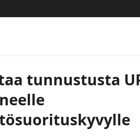
aa tunnustusta U
neelle
tösuorituskyvylle