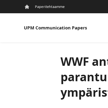
Paperitehtaamme
UPM
Communication Papers
WWF ant
parantu
ympäris