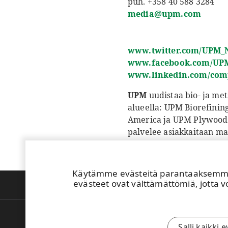
puh. +358 40 588 3284
media@upm.com
www.twitter.com/UPM_
www.facebook.com/UP
www.linkedin.com/co
UPM
uudistaa bio- ja met
alueella: UPM Biorefini
America ja UPM Plywood. 
palvelee asiakkaitaan ma
liikevaihtomme on noin 1
Biofore Company -
www.
Käytämme evästeitä parantaaksemme 
evästeet ovat välttämättömiä, jotta vo
Paperitehtaamme
UPM:n Toimintaohje
Salli kaikki 