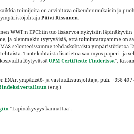
 kaikkia toimijoita on arvioitava oikeudenmukaisin ja puo
 ympäristöjohtaja
Päivi Rissanen
.
inen WWF:n EPCI:iin tuo lisäarvoa nykyisiin läpinäkyviin
e, ja olemmekin tyytyväisiä, että toimintatapamme on saa
MAS-selonteoissamme tehdaskohtaista ympäristötietoa Eu
ehtaista. Tuotekohtaista lisätietoa saa myös paperi- ja sell
osivuilta löytyvässä
UPM Certificate Finderissa
", Rissa
r ENAn ympäristö- ja vastuullisuusjohtaja, puh. +358 407
indeksivertailuun
(eng.)
giin
"Läpinäkyvyys kannattaa".