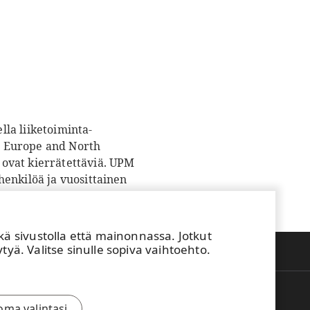
la liiketoiminta-
r Europe and North
ovat kierrätettäviä. UPM
henkilöä ja vuosittainen
örssissä. UPM - The
sivustolla että mainonnassa. Jotkut
tyä. Valitse sinulle sopiva vaihtoehto.
Takaisin ylös
oma valintasi