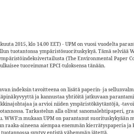
skuuta 2015, klo 14.00 EET) - UPM on vuosi vuodelta paran
llun tuotantonsa ympäristösuorituskykyä. Tämä selviää 
a ympäristöindeksivertailusta (The Environmental Paper 
ulkaisee tuoreimmat EPCI-tuloksensa tänään.
tavan indeksin tavoitteena on lisätä paperin- ja sellunvalm
läpinäkyvyyttä ja kannustaa yhtiöitä jatkuvaan parantam
inajohtajaa ja arvioi niiden ympäristökäytäntöjä, -tavoit
uotannossa. Tarkastelun alla olivat sanomalehtipaperi, gr
lu. WWF:n mukaan UPM on parantanut suorituskykyään mon
un raaka-aineena aiempaa enemmän kierrätyspaperia ja FS
n tuotannossa syntyy entistä vähemmän jätettä.