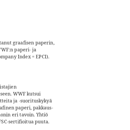
tanut graafisen paperin,
WWF:n paperi- ja
Company Index = EPCI).
istajien
iseen. WWF kutsui
teita ja -suorituskykyä
aafinen paperi, pakkaus-
in eri tavoin. Yhtiö
C-sertifioitua puuta.