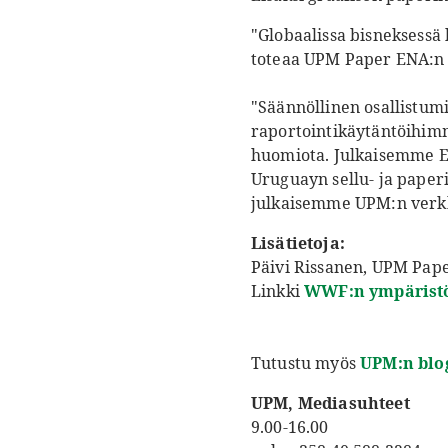
"Globaalissa bisneksessä
toteaa UPM Paper ENA:n
"Säännöllinen osallistum
raportointikäytäntöihimm
huomiota. Julkaisemme E
Uruguayn sellu- ja paperit
julkaisemme UPM:n verkk
Lisätietoja:
Päivi Rissanen, UPM Pape
Linkki
WWF:n ympäristö
Tutustu myös
UPM:n blo
UPM, Mediasuhteet
9.00-16.00