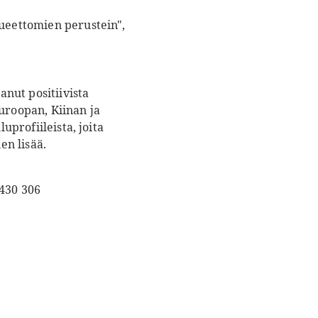
lueettomien perustein",
nut positiivista
roopan, Kiinan ja
uprofiileista, joita
nen lisää.
 430 306