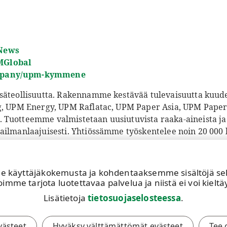
News
MGlobal
mpany/upm-kymmene
säteollisuutta. Rakennamme kestävää tulevaisuutta kuudel
ng, UPM Energy, UPM Raflatac, UPM Paper Asia, UPM Pape
Tuotteemme valmistetaan uusiutuvista raaka-aineista ja 
ailmanlaajuisesti. Yhtiössämme työskentelee noin 20 000 
0 miljardia euroa. UPM:n osakkeet on listattu Helsingin p
upm.fi
käyttäjäkokemusta ja kohdentaaksemme sisältöjä sekä 
imme tarjota luotettavaa palvelua ja niistä ei voi kieltäy
Lisätietoja
tietosuojaselosteessa
.
evästeet
Hyväksy välttämättömät evästeet
Tee 