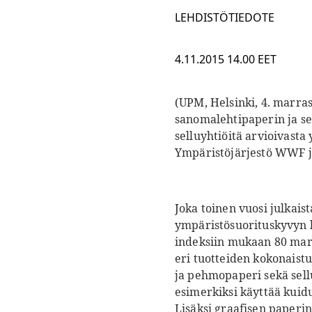
LEHDISTÖTIEDOTE
4.11.2015 14.00 EET
(UPM, Helsinki, 4. marra
sanomalehtipaperin ja se
selluyhtiöitä arvioivast
Ympäristöjärjestö WWF j
Joka toinen vuosi julkais
ympäristösuorituskyvyn 
indeksiin mukaan 80 markk
eri tuotteiden kokonaist
ja pehmopaperi sekä sel
esimerkiksi käyttää kuid
Lisäksi graafisen paperi